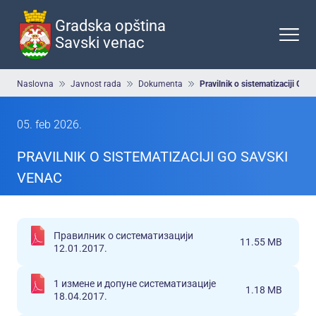
Preskoči
na
Gradska opština
glavni
Savski venac
deo
sadržaja
Breadcrumb
Naslovna
Javnost rada
Dokumenta
Pravilnik o sistematizaciji GO 
05. feb 2026.
PRAVILNIK O SISTEMATIZACIJI GO SAVSKI
VENAC
Правилник о систематизацији
11.55 MB
12.01.2017.
1 измене и допуне систематизације
1.18 MB
18.04.2017.