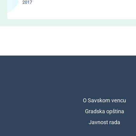
2017
O Savskom vencu
Подножје
Gradska opština
Javnost rada