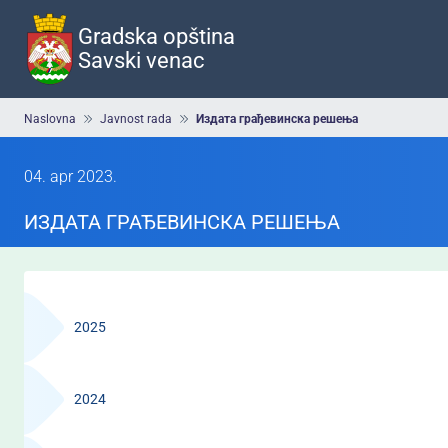
Preskoči
na
Gradska opština
glavni
Savski venac
deo
sadržaja
Breadcrumb
Naslovna
Javnost rada
Издата грађевинска решења
04. apr 2023.
ИЗДАТА ГРАЂЕВИНСКА РЕШЕЊА
2025
2024