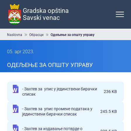
Preskoči
na
Gradska opština
glavni
Savski venac
deo
sadržaja
Breadcrumb
Naslovna
Обрасци
Одељење за општу управу
05. apr 2023.
ОДЕЉЕЊЕ ЗА ОПШТУ УПРАВУ
- Захтев за упис у јединствени бирачки
236 KB
списак
- Захтев за упис промене података у
245.5 KB
јединствени бирачки списак
- Захтев за издавање потврде о