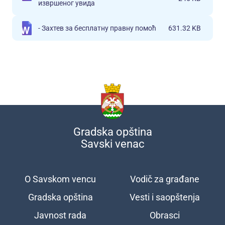
извршеног увида
- Захтев за бесплатну правну помоћ
631.32 KB
Gradska opština
Savski venac
O Savskom vencu
Vodič za građane
Подножје
Gradska opština
Vesti i saopštenja
Javnost rada
Obrasci