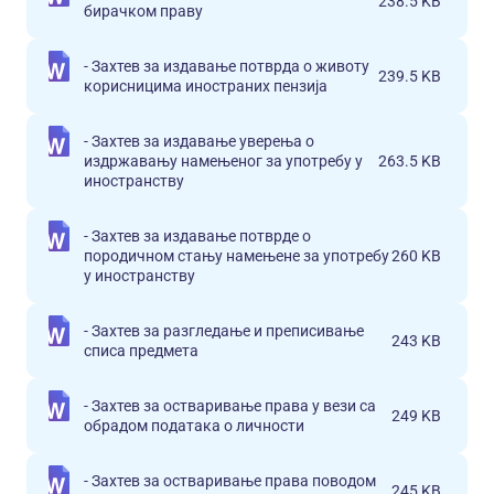
238.5 KB
бирачком праву
- Захтев за издавање потврда о животу
239.5 KB
корисницима иностраних пензија
- Захтев за издавање уверења о
издржавању намењеног за употребу у
263.5 KB
иностранству
- Захтев за издавање потврде о
породичном стању намењене за употребу
260 KB
у иностранству
- Захтев за разгледање и преписивање
243 KB
списа предмета
- Захтев за остваривање права у вези са
249 KB
обрадом података о личности
- Захтев за остваривање права поводом
245 KB