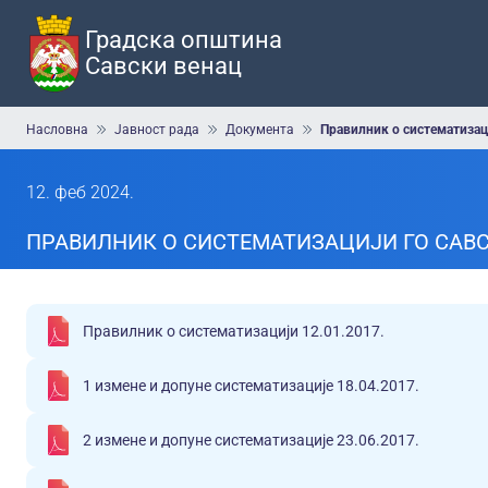
Прескочи
на
Градска општина
главни
Савски венац
део
садржаја
Мрвице
Насловна
Јавност рада
Документа
Правилник о систематизац
12. феб 2024.
ПРАВИЛНИК О СИСТЕМАТИЗАЦИЈИ ГО САВ
Правилник о систематизацији 12.01.2017.
1 измене и допуне систематизације 18.04.2017.
2 измене и допуне систематизације 23.06.2017.