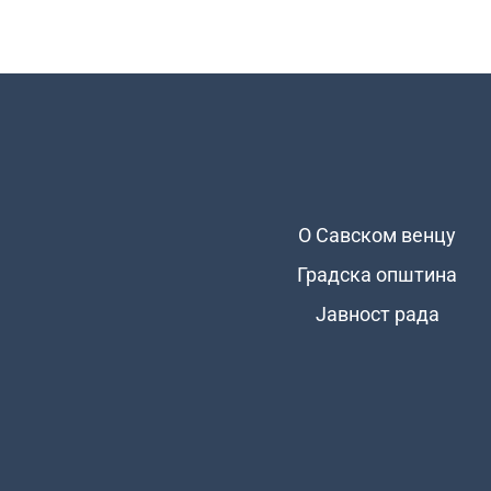
О Савском венцу
Подножје
Градска општина
Јавност рада