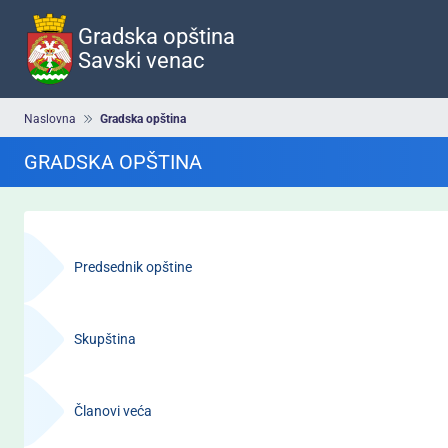
Preskoči
na
Gradska opština
glavni
Savski venac
deo
sadržaja
Breadcrumb
Naslovna
Gradska opština
GRADSKA OPŠTINA
Навигација
-
Predsednik opštine
Градска
општина
Skupština
Članovi veća