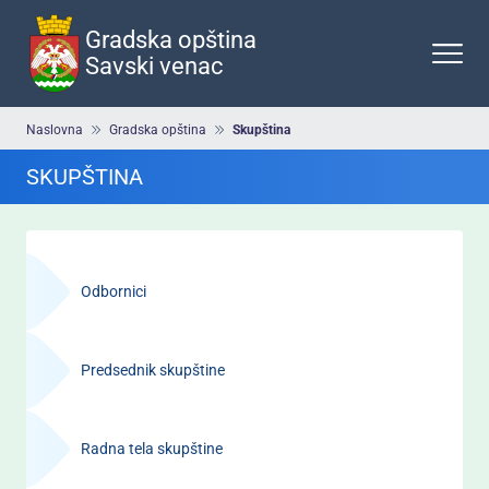
Preskoči
na
Gradska opština
glavni
Savski venac
deo
sadržaja
Breadcrumb
Naslovna
Gradska opština
Skupština
SKUPŠTINA
Навигација
-
Odbornici
Скупштина
Predsednik skupštine
Radna tela skupštine