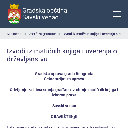
Preskoči
na
Gradska opština
glavni
Savski venac
deo
sadržaja
Breadcrumb
Naslovna
Vodič za građane
Izvodi iz matičnih knjiga i uverenja o držav
Izvodi iz matičnih knjiga i uverenja o
državljanstvu
Gradska uprava grada Beograda
Sekretarijat za upravu
Odeljenje za lična stanja građana, vođenje matičnih knjiga i
izborna prava
Savski venac
OBAVEŠTENjE
Izdavanje izvoda iz matičnih knjiga, uverenja o državljanstvu i