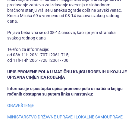
predavanje zahteva za izdavanje uverenja o slobodnom
bračnom stanju vrši se u aneksu zgrade opštine Savski venac,
Kneza Miloša 69 u vremenu od 08-14 časova svakog radnog
dana.
Prijava beba vrši se od 08-14 časova, kao i prijem stranaka
svakog radnog dana
Telefon za informacije:
od 08h-11h 2061-707 i 2061-715;
od 11h-14h 2061-728 i 2061-730
UPIS PROMENE POLA U MATIČNU KNjIGU ROĐENIH U KOJU JE
UPISANA ČINjENICA ROĐENjA
Informacije o postupku upisa promene pola u matičnu knjigu
rođenih dostupne su putem linka u nastavku:
OBAVEŠTENjE
MINISTARSTVO DRŽAVNE UPRAVE I LOKALNE SAMOUPRAVE