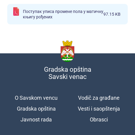
Поступак уписа промене пола у матичну
97.15 KB
књигу рођених
Gradska opština
Savski venac
O Savskom vencu
Vodič za građane
Подножје
Gradska opština
Vesti i saopštenja
Javnost rada
Obrasci