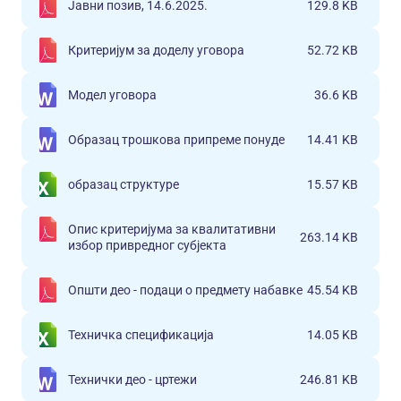
Јавни позив, 14.6.2025.
129.8 KB
Критеријум за доделу уговора
52.72 KB
Модел уговора
36.6 KB
Образац трошкова припреме понуде
14.41 KB
образац структуре
15.57 KB
Опис критеријума за квалитативни
263.14 KB
избор привредног субјекта
Општи део - подаци о предмету набавке
45.54 KB
Техничка спецификација
14.05 KB
Технички део - цртежи
246.81 KB