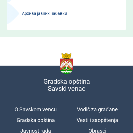
Архива јавних набавки
Gradska opština
Savski venac
O Savskom vencu
Vodič za građane
Подножје
Gradska opština
Vesti i saopštenja
Javnost rada
Obrasci