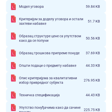
Модел уговора
59.84 KB
Критеријум за доделу уговора и остали
51.7 KB
захтеви набавке
Образац структуре цене са упутством
50.56 KB
како да се попуни
Образац трошкова припреме понуде
37.69 KB
Општи подаци о предмету набавке
44.33 KB
Опис критеријума за квалитативни
276.95 KB
избор привредног субјекта
Техничка спецификација
44.43 KB
Упутство понуђачима како да сачине
225.75 KB