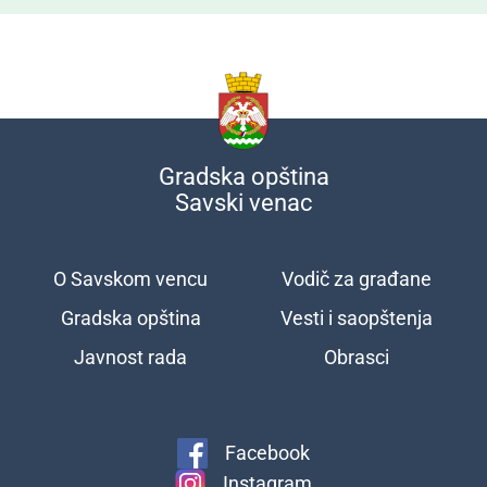
Gradska opština
Savski venac
O Savskom vencu
Vodič za građane
Подножје
Gradska opština
Vesti i saopštenja
Javnost rada
Obrasci
Facebook
Instagram