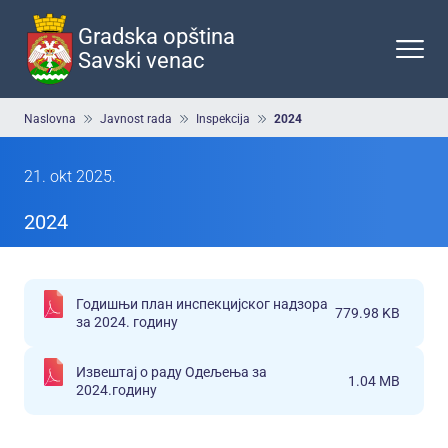
Preskoči
na
Gradska opština
glavni
Savski venac
deo
sadržaja
Breadcrumb
Naslovna
Javnost rada
Inspekcija
2024
21. okt 2025.
2024
Годишњи план инспекцијског надзора
779.98 KB
за 2024. годину
Извештај о раду Одељења за
1.04 MB
2024.годину