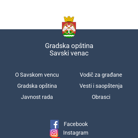
Gradska opština
Savski venac
O Savskom vencu
Vodič za građane
Подножје
Gradska opština
Vesti i saopštenja
Javnost rada
Obrasci
Facebook
Instagram