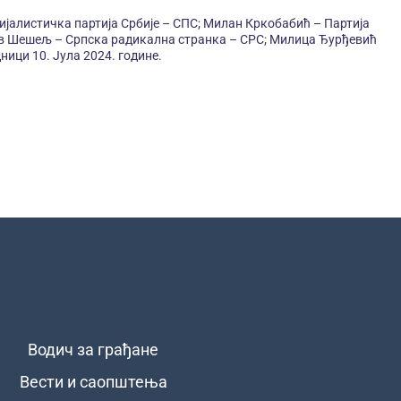
алистичка партија Србије – СПС; Милан Кркобабић – Партија
лав Шешељ – Српска радикална странка – СРС; Милица Ђурђевић
ици 10. Јула 2024. године.
Водич за грађане
Вести и саопштења