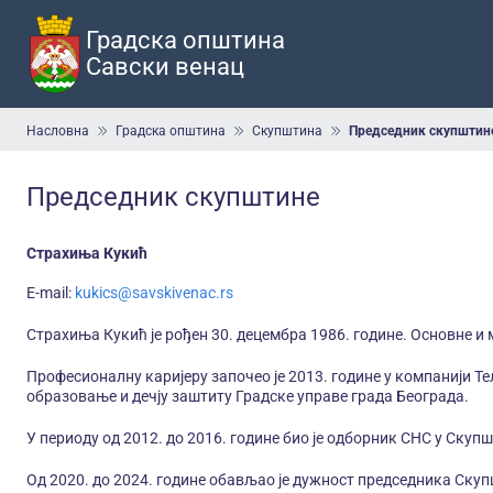
Прескочи
на
Градска општина
главни
Савски венац
део
садржаја
Мрвице
Насловна
Градска општина
Скупштина
Председник скупштин
Председник скупштине
Страхиња Кукић
E-mail:
kukics@savskivenac.rs
Страхиња Кукић је рођен 30. децембра 1986. године. Основне и 
Професионалну каријеру започео је 2013. године у компанији Тел
образовање и дечју заштиту Градске управе града Београда.
У периоду од 2012. до 2016. године био је одборник СНС у Ску
Од 2020. до 2024. године обављао је дужност председника Ску