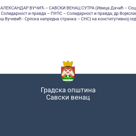
те АЛЕКСАНДАР ВУЧИЋ – САВСКИ ВЕНАЦ СУТРА (Ивица Дачић – Социј
– Солидарност и правда – ПУПС – Солидарност и правда; др Војис
 Вучевић - Српска напредна странка – СНС) на конститутивној седн
Градска општина
Савски венац