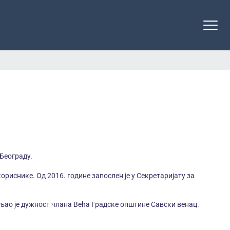
 Београду.
кориснике. Од 2016. године запослен је у Секретаријату за
вљао је дужност члана Већа Градске општине Савски венац.