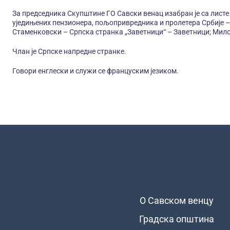
За председника Скупштине ГО Савски венац изабран је са лис
уједињених пензионера, пољопривредника и пролетера Србије 
Стаменковски – Српска странка „Заветници“ – Заветници; Милош
Члан је Српске напредне странке.
Говори енглески и служи се француским језиком.
О Савском венцу
Подножје
Градска општина