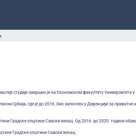
е
мастер студије завршио је на Економском факултету Универзитета у
еком Србија, где је до 2016. био запослен у Дирекцији за приватне 
пштини Градске општине Савски венац. Од 2016. до 2020. године оба
пштине Градске општине Савски венац.