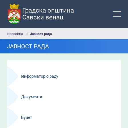
Прескочи
на
Градска општина
главни
Савски венац
део
садржаја
Мрвице
Насловна
Јавност рада
ЈАВНОСТ РАДА
Навигација
-
Информатор о раду
Јавност
рада
Документа
Буџет