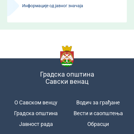
Информације од јавног значаја
Градска општина
Савски венац
О Савском венцу
Водич за грађане
Подножје
Градска општина
Вести и саопштења
Јавност рада
Обрасци