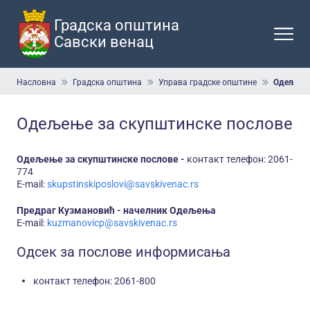
Прескочи
на
Градска општина
главни
Савски венац
део
садржаја
Мрвице
Насловна
Градска општина
Управа градске општине
Одељење 
Одељење за скупштинске послове
Одељење за скупштинске послове -
контакт телефон: 2061-
774
E-mail:
skupstinskiposlovi@savskivenac.rs
Предраг Кузмановић - начелник Одељења
E-mail:
kuzmanovicp@savskivenac.rs
Одсек за послове информисања
контакт телефон: 2061-800