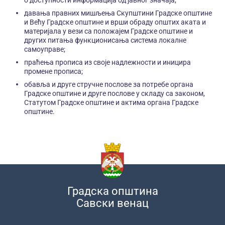
о доступности информација од јавног значаја;
давања правних мишљења Скупштини Градске општине
и Већу Градске општине и врши обраду општих аката и
материјала у вези са положајем Градске општине и
других питања функционисања система локалне
самоуправе;
праћења прописа из своје надлежности и иницира
промене прописа;
обавља и друге стручне послове за потребе органа
Градске општине и друге послове у складу са законом,
Статутом Градске општине и актима органа Градске
општине.
Градска општина
Савски венац