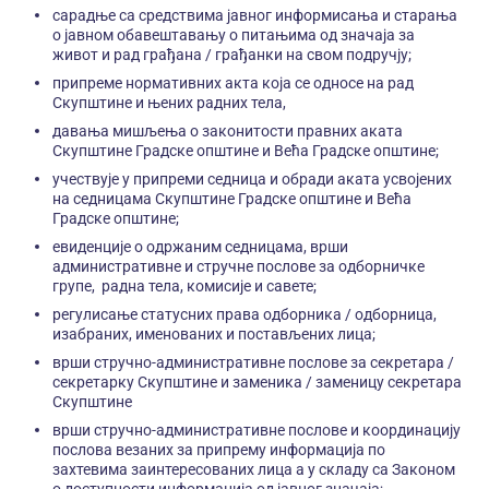
сарадње са средствима јавног информисања и старања
о јавном обавештавању о питањима од значаја за
живот и рад грађана / грађанки на свом подручју;
припреме нормативних акта која се односе на рад
Скупштине и њених радних тела,
давања мишљења о законитости правних аката
Скупштине Градске општине и Већа Градске општине;
учествује у припреми седница и обради аката усвојених
на седницама Скупштине Градске општине и Већа
Градске општине;
евиденције о одржаним седницама, врши
административне и стручне послове за одборничке
групе, радна тела, комисије и савете;
регулисање статусних права одборника / одборница,
изабраних, именованих и постављених лица;
врши стручно-административне послове за секретара /
секретарку Скупштине и заменика / заменицу секретара
Скупштине
врши стручно-административне послове и координацију
послова везаних за припрему информација по
захтевима заинтересованих лица а у складу са Законом