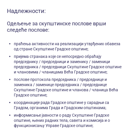
Надлежности:
Одељење за скупштинске послове врши
следеће послове:
праћења активности на реализацији утврђених обавеза
од стране Скупштине Градске општине;
пријема странака које се непосредно обраћају
председнику / председници и заменику / заменици
председника / председници Скупштине Градске општине
и члановима / чланицама Већа Градске општине;
послове протокола председника / председнице и
заменика / заменице председника / председнице
Скупштине Градске општине и чланова / чланица Већа
Градске општине;
координације рада Градске општине у сарадњи са
Градом, органима Града и Градским општинама;
информисање јавности о раду Скупштине Градске
општине, њених радних тела, савета и комисија и о
функционисању Управе Градске општине;