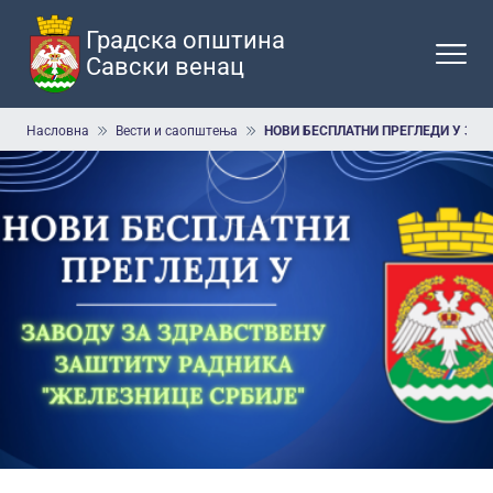
Прескочи
на
Градска општина
главни
Савски венац
део
садржаја
Мрвице
Насловна
Вести и саопштења
НОВИ БЕСПЛАТНИ ПРЕГЛЕДИ У ЗАВ