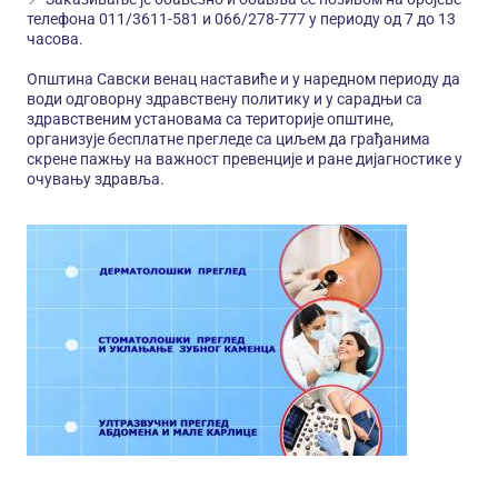
телефона 011/3611-581 и 066/278-777 у периоду од 7 до 13
часова.
Општина Савски венац наставиће и у наредном периоду да
води одговорну здравствену политику и у сарадњи са
здравственим установама са територије општине,
организује бесплатне прегледе са циљем да грађанима
скрене пажњу на важност превенције и ране дијагностике у
очувању здравља.