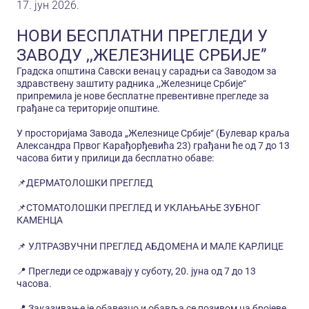
17. јун 2026.
НОВИ БЕСПЛАТНИ ПРЕГЛЕДИ У
ЗАВОДУ ,,ЖЕЛЕЗНИЦЕ СРБИЈЕ”
Градска општина Савски венац у сарадњи са Заводом за
здравствену заштиту радника ,,Железнице Србије“
припремила је нове бесплатне превентивне прегледе за
грађане са територије општине.
У просторијама Завода „Железнице Србије“ (Булевар краља
Александра Првог Карађорђевића 23) грађани ће од 7 до 13
часова бити у прилици да бесплатно обаве:
📌ДЕРМАТОЛОШКИ ПРЕГЛЕД
📌СТОМАТОЛОШКИ ПРЕГЛЕД И УКЛАЊАЊЕ ЗУБНОГ
КАМЕНЦА
📌 УЛТРАЗВУЧНИ ПРЕГЛЕД АБДОМЕНА И МАЛЕ КАРЛИЦЕ
📍 Прегледи се одржавају у суботу, 20. jуна од 7 до 13
часова.
📍 Заказивање је обавезно и обавља се позивом на бројеве