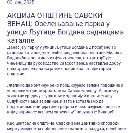
03. дец 2025.
АКЦИЈА ОПШТИНЕ САВСКИ
ВЕНАЦ: Озелењавање парка у
улици Љутице Богдана садницама
каталпе
Данас је у парку у улици Љутице Богдана 2 посађено 15
садница каталпе, уз учешће председника општине Милоша
Видовића и општинских функционера, што потврђује
чињеницу да руководство Савског венца наставља добру
праксу озелењавања јавних површина на територији
општине.
„Желимо да континуирано проширујемо зелене површине и
унапредимо јавне просторе на Савском венцу. Улагање у
животну средину је улагање у здравију и квалитетнију
будућност наше заједнице, и зато настављамо да
подржавамо иницијативе грађана и реализујемо пројекте
који доприносе лепшем окружењу,” поручио је Видовић.
Као централна општина, Савски венац активно спроводи
мере усмерене на побољшање квалитета ваздуха, повећање