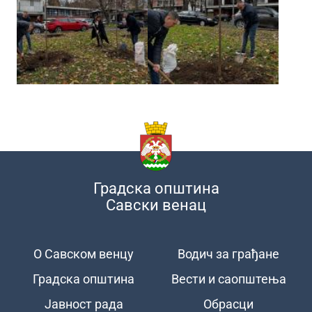
Градска општина
Савски венац
О Савском венцу
Водич за грађане
Подножје
Градска општина
Вести и саопштења
Јавност рада
Обрасци