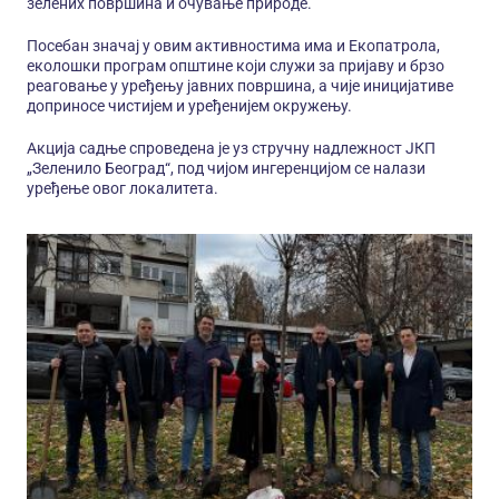
зелених површина и очување природе.
Посебан значај у овим активностима има и Екопатрола,
еколошки програм општине који служи за пријаву и брзо
реаговање у уређењу јавних површина, а чије иницијативе
доприносе чистијем и уређенијем окружењу.
Акција садње спроведена је уз стручну надлежност ЈКП
„Зеленило Београд“, под чијом ингеренцијом се налази
уређење овог локалитета.